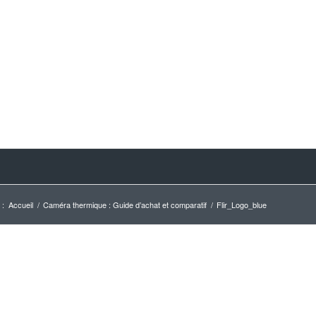
 :
Accueil
/
Caméra thermique : Guide d’achat et comparatif
/
Flir_Logo_blue